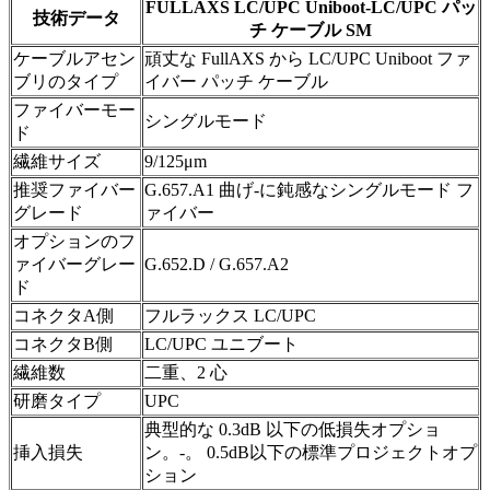
FULLAXS LC/UPC Uniboot-LC/UPC パッ
技術データ
チ ケーブル SM
ケーブルアセン
頑丈な FullAXS から LC/UPC Uniboot ファ
ブリのタイプ
イバー パッチ ケーブル
ファイバーモー
シングルモード
ド
繊維サイズ
9/125μm
推奨ファイバー
G.657.A1 曲げ-に鈍感なシングルモード フ
グレード
ァイバー
オプションのフ
ァイバーグレー
G.652.D / G.657.A2
ド
コネクタA側
フルラックス LC/UPC
コネクタB側
LC/UPC ユニブート
繊維数
二重、2 心
研磨タイプ
UPC
典型的な 0.3dB 以下の低損失オプショ
挿入損失
ン。-。 0.5dB以下の標準プロジェクトオプ
ション