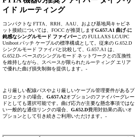
FTTA 機器の推奨ファイバー タイプ-サ
イド ルーティング
コンパクトな FTTA、RRH、AAU、および基地局キャビネ
ット接続については、FOCC が推奨します
G.657.A1 曲げ-に
鈍感なシングルモード ファイバー
この FULLAXS LC/UPC
Uniboot パッチ ケーブルの標準構成として。従来の G.652.D
シングルモード ファイバと比較して、G.657.A1 は、
G.652.D- ベースのシングルモード ネットワークとの互換性
を維持しながら、スペースが限られたルーティング エリア
で優れた曲げ損失制御を提供します。-
より厳しい配線パスやより厳しいケーブル管理要件があるプ
ロジェクトの場合、
G.657.A2
オプションのファイバーグレー
ドとしても選択可能です。曲げ応力が主要な懸念事項ではな
い一般的な通信リンクの場合、
G.652.D
費用対効果の高いオ
プションとして引き続きご利用いただけます。-