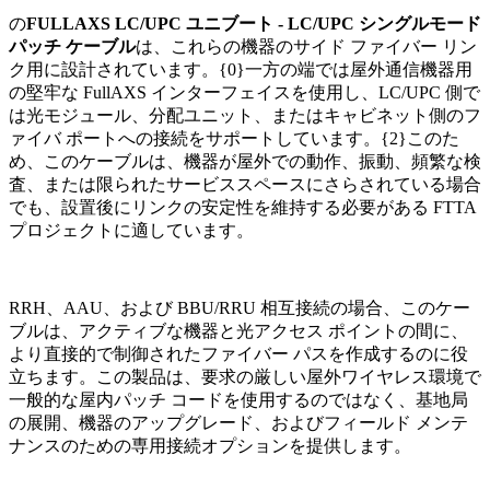
の
FULLAXS LC/UPC ユニブート - LC/UPC シングルモード
パッチ ケーブル
は、これらの機器のサイド ファイバー リン
ク用に設計されています。{0}一方の端では屋外通信機器用
の堅牢な FullAXS インターフェイスを使用し、LC/UPC 側で
は光モジュール、分配ユニット、またはキャビネット側のフ
ァイバ ポートへの接続をサポートしています。{2}このた
め、このケーブルは、機器が屋外での動作、振動、頻繁な検
査、または限られたサービススペースにさらされている場合
でも、設置後にリンクの安定性を維持する必要がある FTTA
プロジェクトに適しています。
RRH、AAU、および BBU/RRU 相互接続の場合、このケー
ブルは、アクティブな機器と光アクセス ポイントの間に、
より直接的で制御されたファイバー パスを作成するのに役
立ちます。この製品は、要求の厳しい屋外ワイヤレス環境で
一般的な屋内パッチ コードを使用するのではなく、基地局
の展開、機器のアップグレード、およびフィールド メンテ
ナンスのための専用接続オプションを提供します。