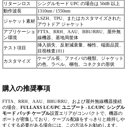
リターンロス
シングルモード UPC の場合は 50dB 以上
動作波長
1310nm / 1550nm
LSZH、TPU、またはカスタマイズされた
ジャケット素材
アウトドア ジャケット
アプリケーショ
FTTA、RRH、AAU、BBU/RRU、屋外無
ン環境
線機器、基地局筐体
挿入損失、反射減衰量、極性、端面品質、
テスト項目
目視検査{0}}
ケーブル長、ファイバの種類、ジャケット
カスタマイズ
の色、ラベル、梱包、コネクタの形状
購入の推奨事項
FTTA、RRH、AAU、BBU/RRU、および屋外無線機器接続
の場合、
FULLAXS LC/UPC ユニブート - LC/UPC シングル
モード パッチ ケーブル
設置エリアがコンパクトで、機器の
ポートが密集しており、ケーブル配線をすっきりと維持しや
すくする必要がある場合には、この方法をお勧めします。