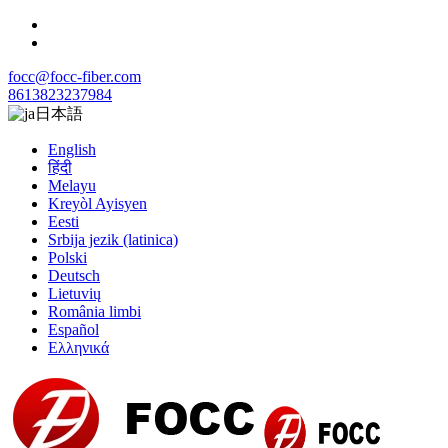
focc@focc-fiber.com
8613823237984
日本語
English
हिंदी
Melayu
Kreyòl Ayisyen
Eesti
Srbija jezik (latinica)
Polski
Deutsch
Lietuvių
România limbi
Español
Ελληνικά