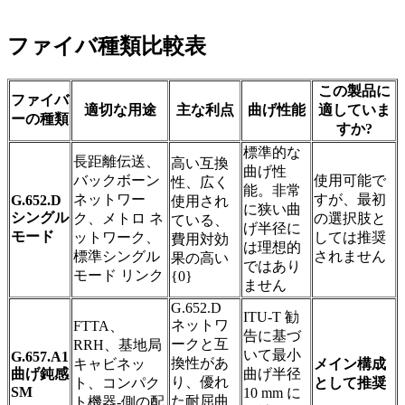
ファイバ種類比較表
この製品に
ファイバ
適切な用途
主な利点
曲げ性能
適していま
ーの種類
すか?
標準的な
長距離伝送、
高い互換
曲げ性
バックボーン
使用可能で
性、広く
能。非常
ネットワー
すが、最初
G.652.D
使用され
に狭い曲
シングル
ク、メトロ ネ
の選択肢と
ている、
げ半径に
モード
ットワーク、
しては推奨
費用対効
は理想的
標準シングル
されません
果の高い
ではあり
モード リンク
{0}
ません
G.652.D
ITU-T 勧
ネットワ
FTTA、
告に基づ
ークと互
RRH、基地局
いて最小
G.657.A1
換性があ
キャビネッ
メイン構成
曲げ鈍感
曲げ半径
り、優れ
ト、コンパク
として推奨
SM
10 mm に
た耐屈曲
ト機器-側の配