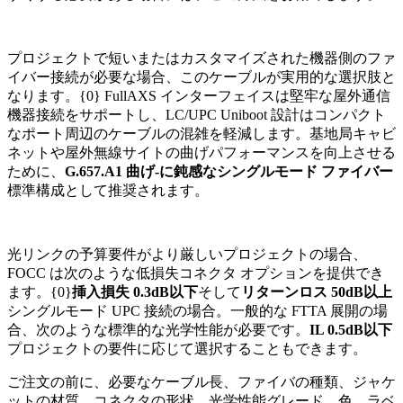
プロジェクトで短いまたはカスタマイズされた機器側のファ
イバー接続が必要な場合、このケーブルが実用的な選択肢と
なります。{0} FullAXS インターフェイスは堅牢な屋外通信
機器接続をサポートし、LC/UPC Uniboot 設計はコンパクト
なポート周辺のケーブルの混雑を軽減します。基地局キャビ
ネットや屋外無線サイトの曲げパフォーマンスを向上させる
ために、
G.657.A1 曲げ-に鈍感なシングルモード ファイバー
標準構成として推奨されます。
光リンクの予算要件がより厳しいプロジェクトの場合、
FOCC は次のような低損失コネクタ オプションを提供でき
ます。{0}
挿入損失 0.3dB以下
そして
リターンロス 50dB以上
シングルモード UPC 接続の場合。一般的な FTTA 展開の場
合、次のような標準的な光学性能が必要です。
IL 0.5dB以下
プロジェクトの要件に応じて選択することもできます。
ご注文の前に、必要なケーブル長、ファイバの種類、ジャケ
ットの材質、コネクタの形状、光学性能グレード、色、ラベ