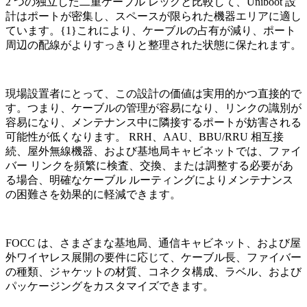
2 つの独立した二重ケーブル レッグと比較して、Uniboot 設
計はポートが密集し、スペースが限られた機器エリアに適し
ています。{1}これにより、ケーブルの占有が減り、ポート
周辺の配線がよりすっきりと整理された状態に保たれます。
現場設置者にとって、この設計の価値は実用的かつ直接的で
す。つまり、ケーブルの管理が容易になり、リンクの識別が
容易になり、メンテナンス中に隣接するポートが妨害される
可能性が低くなります。 RRH、AAU、BBU/RRU 相互接
続、屋外無線機器、および基地局キャビネットでは、ファイ
バー リンクを頻繁に検査、交換、または調整する必要があ
る場合、明確なケーブル ルーティングによりメンテナンス
の困難さを効果的に軽減できます。
FOCC は、さまざまな基地局、通信キャビネット、および屋
外ワイヤレス展開の要件に応じて、ケーブル長、ファイバー
の種類、ジャケットの材質、コネクタ構成、ラベル、および
パッケージングをカスタマイズできます。