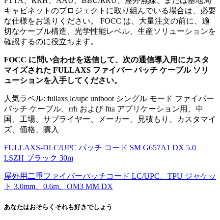
FTTA、RRH、AAU、BBU/RRU、屋外無線、または基地局
キャビネットのプロジェクトに取り組んでいる場合は、必要
な仕様をお送りください。 FOCC は、大量注文の前に、適
切なケーブル構造、光学性能レベル、生産ソリューションを
確認するのに役立ちます。
FOCC に問い合わせを送信して、次の通信導入用にカスタ
マイズされた FULLAXS ファイバー パッチ ケーブル ソリ
ューションを入手してください。
人気ラベル: fullaxs lc/upc uniboot シングル モード ファイバー
パッチ ケーブル、rrh および ftta アプリケーション用、中
国、工場、サプライヤー、メーカー、見積もり、カスタマイ
ズ、価格、購入
FULLAXS-DLC/UPC パッチ コード SM G657A1 DX 5.0
LSZH ブラック 30m
屋外用二重ファイバーパッチコード LC/UPC、TPU ジャケッ
ト 3.0mm、0.6m、OM3 MM DX
あなたはおそらくそれも好きでしょう