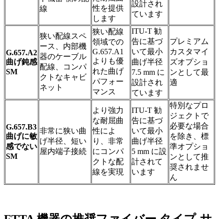
設計され
性を提供
線
ています
します
ITU-T 勧
狭い配線
狭い配線スペ
告に基づ
プレミアム
領域での
ース、内部機
G.657.A1
いて最小
カスタマイ
G.657.A2
器のケーブル
よりも優
曲げ鈍感
曲げ半径
ズオプショ
配線、コンパ
れた曲げ
SM
7.5 mm に
ンとして最
クトなキャビ
パフォー
設計され
適
ネット
マンス
ています
特別なプロ
より強力
ITU-T 勧
ジェクトで
な耐屈曲
告に基づ
必要な場合
G.657.B3
非常に狭い曲
性によ
いて最小
曲げに敏
を除き、標
げ半径、短い
り、非常
曲げ半径
感でない
準オプショ
屋内端子接続
にコンパ
5 mm に設
SM
ンとして推
クトな配
計されて
奨されませ
線を実現
います
ん